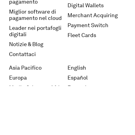
pagamento
Digital Wallets
Miglior software di
Merchant Acquiring
pagamento nel cloud
Payment Switch
Leader nei portafogli
digitali
Fleet Cards
Notizie & Blog
Contattaci
Asia Pacifico
English
Europa
Español
Medio Oriente e Africa
Français
America del Nord e
America Latina
© 2026 OpenWay. All rights reserved.
OpenWay's GDPR Policy