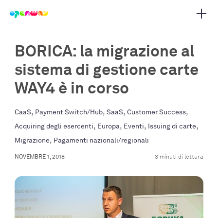
Apri 
i navigazione principale
BORICA: la migrazione al
sistema di gestione carte
WAY4 è in corso
,
,
,
,
CaaS
Payment Switch/Hub
SaaS
Customer Success
,
,
,
,
Acquiring degli esercenti
Europa
Eventi
Issuing di carte
,
Migrazione
Pagamenti nazionali/regionali
NOVEMBRE 1, 2018
3 minuti di lettura