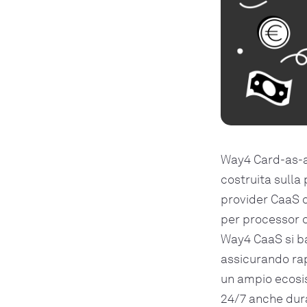
Way4 Card-as-a-
costruita sulla
provider CaaS c
per processor o
Way4 CaaS si bas
assicurando rap
un ampio ecosis
24/7 anche dura