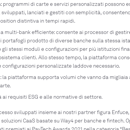
tà: programmi di carte e servizi personalizzati possono 
, sviluppati, lanciati e gestiti con semplicità, consenten
sition distintiva in tempi rapidi.
a multi-bank efficiente: consente ai processor di gesti
di portafogli prodotto di diverse banche sulla stessa ist
 gli stessi moduli e configurazioni per più istituzioni fin
cosistema clienti. Allo stesso tempo, la piattaforma cons
configurazioni personalizzate laddove necessario.
à: la piattaforma supporta volumi che vanno da migliaia 
carte.
 ai requisiti ESG e alle normative di settore.
ccesso sviluppati insieme ai nostri partner figura Enfuce
n soluzioni CaaS basate su Way4 per banche e fintech.
ti premiati ai PayTech Awards 2021 nella categoria “Bes