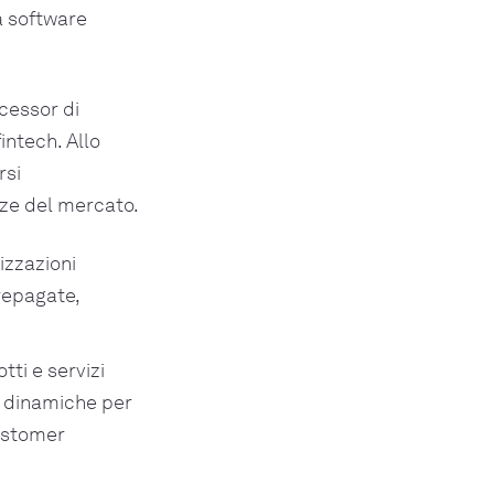
a software
cessor di
intech. Allo
rsi
nze del mercato.
izzazioni
prepagate,
tti e servizi
e dinamiche per
customer