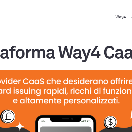
Way4
taforma Way4 Ca