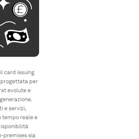
l card issuing
è progettata per
rst evolute e
 generazione.
 e servizi,
n tempo reale e
isponibilità
on-premises sia