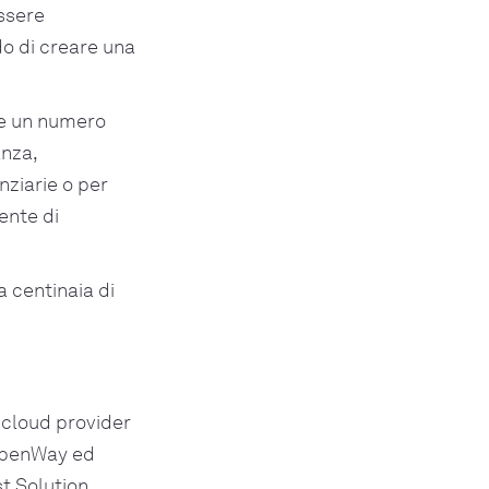
essere
do di creare una
re un numero
anza,
anziarie o per
ente di
a centinaia di
, cloud provider
 OpenWay ed
t Solution