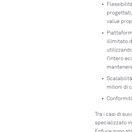
Flessibili
progettati
value propo
Piattaform
illimitato 
utilizzando
l’intero e
mantenere 
Scalabilit
milioni di 
Conformità
Tra i casi di su
specializzato i
Enfuce sono sta