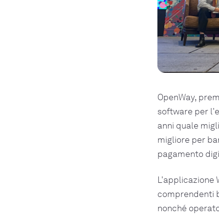
OpenWay, premia
software per l'
anni quale migl
migliore per ban
pagamento digita
L'applicazione 
comprendenti ba
nonché operator