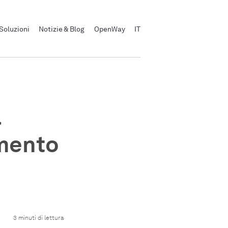
Soluzioni
Notizie & Blog
OpenWay
IT
a
amento
3 minuti di lettura