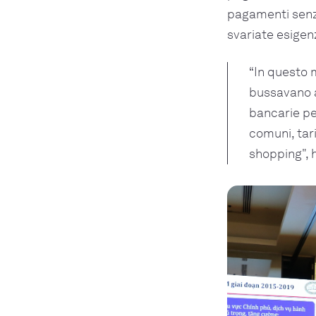
pagamenti senza
svariate esigen
“In questo m
bussavano al
bancarie pe
comuni, tar
shopping", 