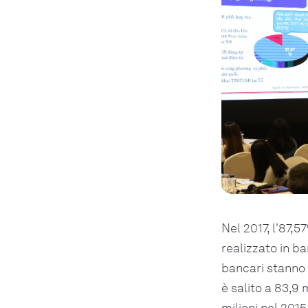
Nel 2017, l'87,5
realizzato in ba
bancari stanno 
è salito a 83,9 
milioni nel 201