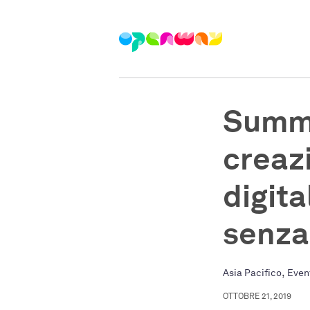
Summi
creaz
digita
senza
,
Asia Pacifico
Even
OTTOBRE 21, 2019