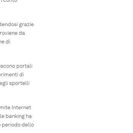
ndendosi grazie
proviene da
ne di
iscono portali
erimenti di
gli sportelli
amite Internet
ile banking ha
o periodo dello