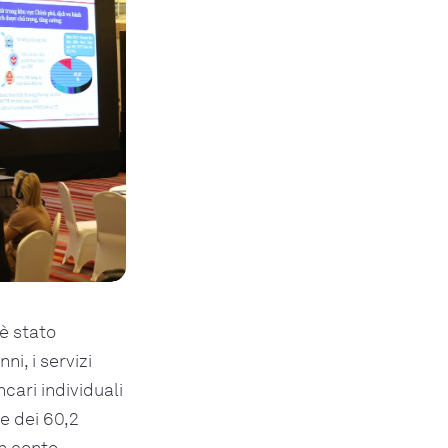
 è stato
ni, i servizi
cari individuali
 e dei 60,2
un conto