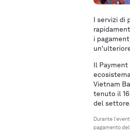
I servizi d
rapidamente
i pagamenti
un'ulterior
Il Payment 
ecosistema 
Vietnam Ba
tenuto il 1
del settore
Durante l'event
pagamento dell