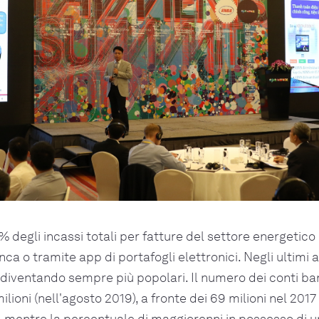
7% degli incassi totali per fatture del settore energetico
nca o tramite app di portafogli elettronici. Negli ultimi an
diventando sempre più popolari. Il numero dei conti ban
milioni (nell'agosto 2019), a fronte dei 69 milioni nel 2017
5, mentre la percentuale di maggiorenni in possesso di 