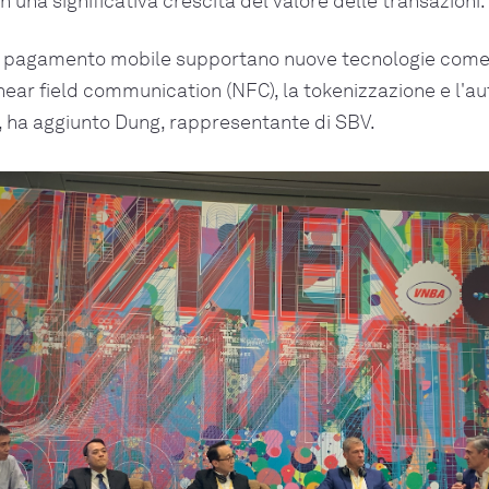
 una significativa crescita del valore delle transazioni.
di pagamento mobile supportano nuove tecnologie come i
near field communication (NFC), la tokenizzazione e l'a
, ha aggiunto Dung, rappresentante di SBV.