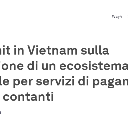
Way4
t in Vietnam sulla
ione di un ecosistem
le per servizi di pag
 contanti
ti