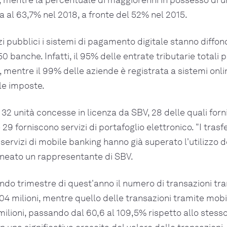
a al 63,7% nel 2018, a fronte del 52% nel 2015.
zi pubblici i sistemi di pagamento digitale stanno diffo
50 banche. Infatti, il 95% delle entrate tributarie totali 
, mentre il 99% delle aziende è registrata a sistemi onli
e imposte.
 32 unità concesse in licenza da SBV, 28 delle quali forn
9 forniscono servizi di portafoglio elettronico. "I trasf
ervizi di mobile banking hanno già superato l'utilizzo de
ineato un rappresentante di SBV.
condo trimestre di quest'anno il numero di transazioni tr
204 milioni, mentre quello delle transazioni tramite mob
 milioni, passando dal 60,6 al 109,5% rispetto allo stess