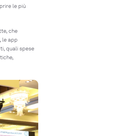
rire le più
tte, che
, le app
i, quali spese
tiche,