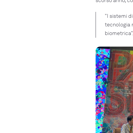
scorso anno, con
"I sistemi 
tecnologia 
biometrica"