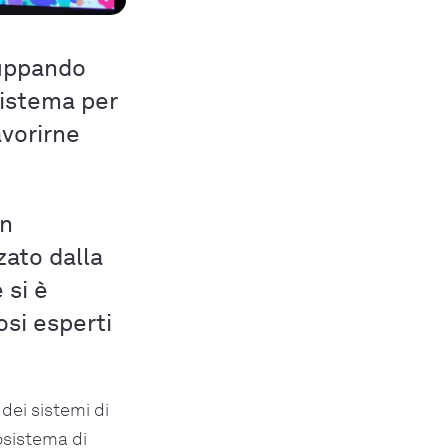
luppando
sistema per
avorirne
un
zato dalla
 si è
osi esperti
dei sistemi di
osistema di