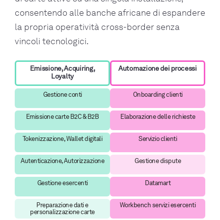
consentendo alle banche africane di espandere
la propria operatività cross-border senza
vincoli tecnologici.
Emissione, Acquiring,
Automazione dei processi
Loyalty
Gestione conti
Onboarding clienti
Emissione carte B2C & B2B
Elaborazione delle richieste
Tokenizzazione, Wallet digitali
Servizio clienti
Autenticazione, Autorizzazione
Gestione dispute
Gestione esercenti
Datamart
Preparazione dati e
Workbench servizi esercenti
personalizzazione carte