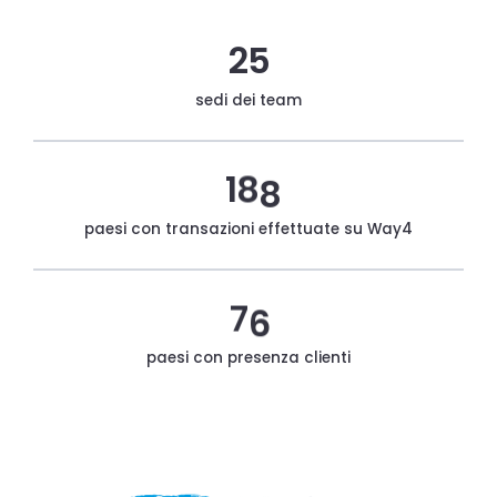
2
5
sedi dei team
1
8
8
paesi con transazioni effettuate su Way4
7
6
paesi con presenza clienti