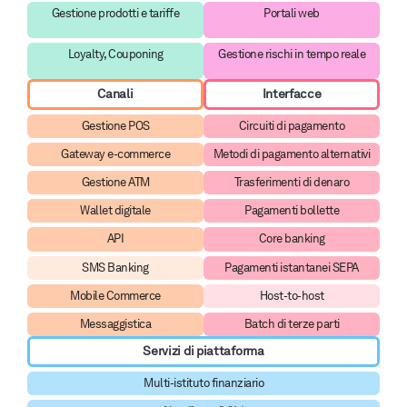
Gestione prodotti e tariffe
Portali web
Loyalty, Couponing
Gestione rischi in tempo reale
Canali
Interfacce
Gestione POS
Circuiti di pagamento
Gateway e-commerce
Metodi di pagamento alternativi
Gestione ATM
Trasferimenti di denaro
Wallet digitale
Pagamenti bollette
API
Core banking
SMS Banking
Pagamenti istantanei SEPA
Mobile Commerce
Host-to-host
Messaggistica
Batch di terze parti
Servizi di piattaforma
Multi-istituto finanziario