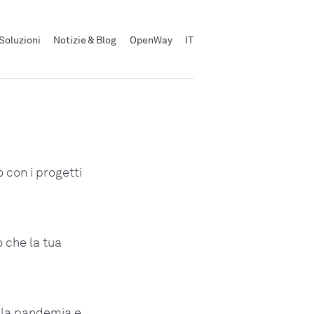
Soluzioni
Notizie & Blog
OpenWay
IT
 con i progetti
o che la tua
lla pandemia e