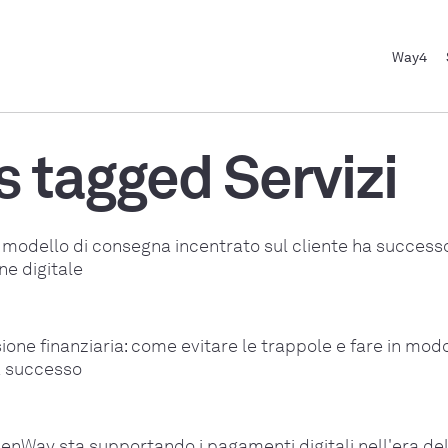
Way4
s tagged Servizi
modello di consegna incentrato sul cliente ha successo
ne digitale
sione finanziaria: come evitare le trappole e fare in mod
a successo
enWay sta supportando i pagamenti digitali nell'era de