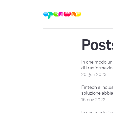
Post
In che modo un 
di trasformazio
20 gen 2023
Fintech e inclu
soluzione abbi
16 nov 2022
In che modo Op